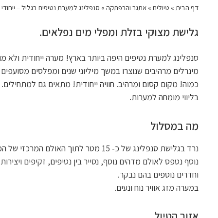
דף הבית
»
טיולים
»
אתגר והרפתקה
»
סנפלינג למערת נטיפים בגליל – ייחודי
גלישת מצוקי בזלת ומפלי מים נפלאים.
סנפלינג למערת נטיפים היפה ביותר בארץ! מערה ייחודית ולא מוכ
מינרלים מרהיבים שנוצרו במשך מיליוני שנים ומפלסים מסועפים 
כמוה! מקום קסום ומרהיב. חוויה ייחודית! מתאים גם למתחילים.
בליווי מומחה למערות.
מה במסלול
נרד בגלישת סנפלינג של כ- 15 מטר לתוך 
נוסף נטפס לאולם מדהים נוסף, נסייר בין נטיפים, זקיפים ויצי
וחדרים נוספים בהם נבקר.
במערה מזג אוויר נוח ונעים.
אזור הטיול