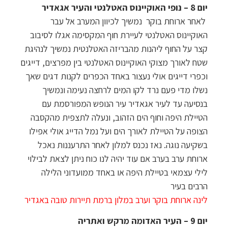
יום 8 –
נופי האוקיינוס האטלנטי והעיר אגאדיר
לאחר ארוחת בוקר נמשיך לכיוון המערב אל עבר
האוקיינוס האטלנטי לעיירת חוף המקסימה אגלו לסיבוב
קצר על החוף ליהנות מהבריזה האטלנטית נמשיך לנהיגת
שטח לאורך מצוקי האוקיינוס האטלנטי בין מפרצים, דייגים
וכפרי דייגים אולי נעצור באחד הכפרים לקנות דגים שאך
נשלו מדי פעם נרד לקו המים לרחצה נעימה ונמשיך
בנסיעה עד לעיר אגאדיר עיר הנופש המפורסמת עם
הטיילת היפה וחוף הים הזהוב, ונעלה לתצפית מהקסבה
הצופה על הטיילת לאורך הים ועל נמל הדייג אולי אפילו
בשקיעה נוגה. נאז נכנס למלון לאחר התרעננות נאכל
ארוחת ערב בערב אם עוד יהיה לנו כוח ניתן לצאת לבילוי
לילי עצמאי בטיילת היפה או באחד ממועדוני הלילה
הרבים בעיר
לינה ארוחת בוקר וערב במלון ברמת תיירות טובה באגדיר
יום 9
–
העיר האדומה מרקש ואתריה