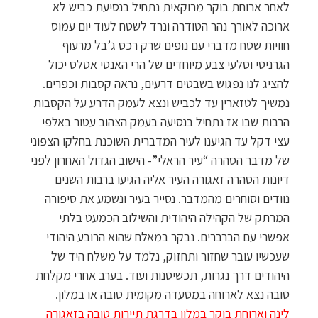
לאחר ארוחת בוקר מרוקאית נתחיל בנסיעת כביש לא
ארוכה לאורך נהר הטודרה ונרד לשטח לעוד יום עמוס
חוויות שטח מדברי עם נופים שרק רכס ג’בל מרעוף
הגרניטי וסלעי צבע מיוחדים של הרי האנטי אטלס יכול
להציג לנו נפגוש בשבטים דרעים, נראה קסבות וכפרים.
נמשיך לטזארין עד לכביש ונצא לעמק הדרע על הקסבות
הרבות שבו אז נתחיל בנסיעה בעמק הצהוב עטור באלפי
עצי דקל עד הגיענו לעיר המדברית השוכנת בחלקו הצפוני
של מדבר הסהרה “עיר הראלי”- הישוב הגדול האחרון לפני
דיונות הסהרה זאגורה העיר אליה הגיעו ברבות השנים
נוודים וסוחרים מהמדבר. נסייר בעיר ונשמע את סיפורה
המרתק של הקהילה היהודית והשילוב הכמעט בלתי
אפשרי עם הברברים. נבקר במאלח שהוא הרובע היהודי
שעכשיו עובר שחזור ותחזוק, נלמד על משלח היד של
היהודים דרך נגרות, תכשיטנות ועוד. בערב אחרי מקלחת
טובה נצא לארוחה במסעדה מקומית טובה או במלון.
לינה וארוחת בוקר במלון בדרגת תיירות טובה בזאגורה