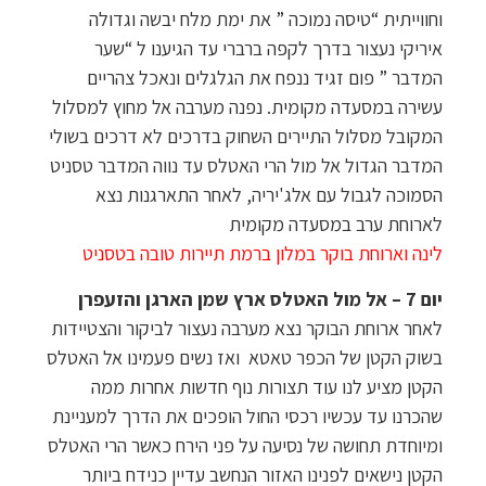
וחווייתית “טיסה נמוכה ” את ימת מלח יבשה וגדולה
איריקי נעצור בדרך לקפה ברברי עד הגיענו ל “שער
המדבר ” פום זגיד ננפח את הגלגלים ונאכל צהריים
עשירה במסעדה מקומית. נפנה מערבה אל מחוץ למסלול
המקובל מסלול התיירים השחוק בדרכים לא דרכים בשולי
המדבר הגדול אל מול הרי האטלס עד נווה המדבר טסניט
הסמוכה לגבול עם אלג'יריה, לאחר התארגנות נצא
לארוחת ערב במסעדה מקומית
לינה וארוחת בוקר במלון ברמת תיירות טובה בטסניט
יום 7 – אל מול האטלס ארץ שמן הארגן והזעפרן
לאחר ארוחת הבוקר נצא מערבה נעצור לביקור והצטיידות
בשוק הקטן של הכפר טאטא ואז נשים פעמינו אל האטלס
הקטן מציע לנו עוד תצורות נוף חדשות אחרות ממה
שהכרנו עד עכשיו רכסי החול הופכים את הדרך למעניינת
ומיוחדת תחושה של נסיעה על פני הירח כאשר הרי האטלס
הקטן נישאים לפנינו האזור הנחשב עדיין כנידח ביותר