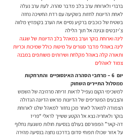
ברברי ולארוחת ערב בלב מדבר סהרה. לעת ערב נעלה
לאחת הדיונות לחזות בשקיעה עם רדת החשיכה נחזה
בשטיח של כוכבים ברקיע נסיים את הערב בקומזיץ מלווה
צ'יזבטים ונגינה אל תוך הלילה
לינה וארוחת בוקר וערב במאהל בלב הדיונות של שגגה
לינה באוהלי מדבר סגורים על מיטות כולל שמיכות וכריות
ותאורה קלה באוהל מקלחת ושירותים משותפים במבנה
צמוד לאוהלים
יום 6 – מרחבי הסהרה האינסופיים והתרחקות
ממסלול התיירים השחוק
למשכימי הקום נעפיל לראות זריחה מרהיבה של השמש
והצבעים המטריפים של הדיונות מראש הדיונה הגדולה
הצמודה למאהל לאחר מכן נחזור למאהל שלנו לארוחת
בוקר ולאחריה נצא אל הקטע ששייך לראלי “פריז
דה-קאר” המפורסם בעולם בנסיעת חולות משגעת נחלוף
על אזור שכולו תפוחי סדום בדרכנו נחצה בנסיעה מהירה