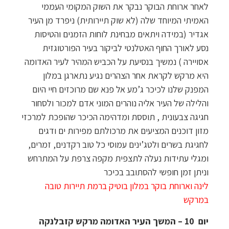
לאחר ארוחת הבוקר נבקר את השוק המקומי העממי
האמיתי המיוחד שלה (לא שוק תיירותית) ניפרד מן העיר
אגדיר (במידה ויתאים מבחינת לוחות הזמנים והטיסות
נסע לאורך החוף האטלנטי לביקור בעיר הפורטוגזית
אסויירה ) נמשיך בנסיעת על הכביש המהיר לעיר האדומה
היא מרקש לקראת אחר הצהרים נגיע נתארגן במלון
המפנק שלנו לכיכר ג’מע אל פנא שם מרוכזים חיי היום
והלילה של העיר אליה נוהרים המוני אדם למכור ולסחור
חגיגה צבעונית , תוססת ומדהימה הכיכר שהופכת למרכזי
מזון דוכנים המציעים את מרכולתם מפירות ים ודגים
לחגיגת בשרים ולטג’ינים עמוסי כל טוב רקדנים, זמרים,
ומגלי עתידות נעלה לתצפית מקפה צרפת על המתרחש
וניתן זמן חופשי להסתובב בכיכר
לינה וארוחת בוקר במלון בוטיק ברמת תיירות טובה
במרקש
יום 10
–
המשך העיר האדומה מרקש קזבלנקה