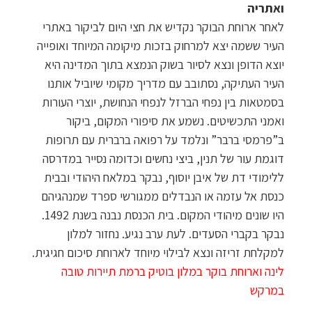
ואתריה
לאחר ארוחת הבוקר נקדיש את חצי היום לביקור באתרי
העיר ששמה יצא למרחוק בזכות מיקומה המיוחד ואופייה
יוצא הדופן ונצא לסיור בשוק הנמצא בתוך המדינה היא
העיר העתיקה, נסתובב עם מדריך מקומי שיוביל אותנו
בסמטאות בין נפחי הברזל לנפחי הנחושת, יוצרי העורות
ואמני התכשיטים. נשמע את סיפורי המקום, ביקור
ב”פרמסי ברבר” ונלמד על רפואה ברברית עם תרופות
דוגמת עור של תנין, ביצי נחשים וכדומה נסייר במדרסה
ללימודי דת של איבן יוסוף, נבקר במלאח היהודי ובבית
כנסת אל עזמה או הנבדלים ממגורשי ספרד שמנהגיהם
היו שונים מיהודי המקום. בית הכנסת נבנה בשנת 1492.
נבקר בקברי הסעדים. לעת ערב נגיע. נחזור למלון
למקלחת זריזה ונצא לבילוי מיוחד לארוחת סיכום חגיגית.
לינה וארוחת בוקר במלון בוטיק ברמת תיירות טובה
במרקש