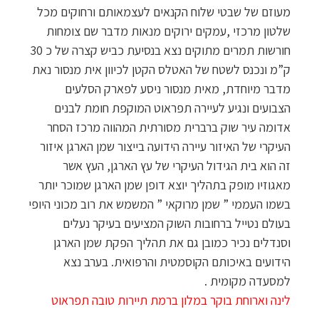
מעוזם של שבטי שלוח הקנאים לעצמאותם ורחוקים מכל
שלטון מרכזי ,עמקים ירוקים מנאות מדבר שם צומחות
חורשות תמרים מתוקים נצא בנסיעת כביש קצרה של כ 30
ק”מ ונכנס לשטח של האטלס הקטן לכיוון אית מנסור נאת
מדבר מיוחדת, מאית מנסור ניסע לפארק הסלעים
הצבועים ונגיע לעיירה תפראוט המוקפת חומת לבנים
אדומה עיר שוק ברברית מסורתית המהווה מרכז הסחר
העיקרי של האיזור עיירה הידועה בייצור שמן הארגן איזור
זה הוא בית הגידול העיקרי של עץ הארגן, העץ אשר
מאגוזיו מופק בתהליך יוצא דופן שמן הארגן שמוכר יותר
בשמו העממי ” שמן מרוקאי ” המשמש את רוב מכוני היופי
בעולם נטייל ברחובות השוק המציעים בעיקר נעלים
וסנדלים נכיר כמובן גם את תהליך הפקת שמן הארגן
הידועים באיכותם הקוסמטית והרפואית. בערב נצא
למסעדה מקומית .
לינה וארוחת בוקר במלון ברמת תיירות טובה תפראוט