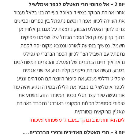
יום 2
–
אל מרומי הרי האטלס לכפר אימלשיל
אחרי ארוחת הבוקר נצטייד באוכל בעיירה בני בלאל נעבור
את העיירה לכיוון אפרור ומשם נתפתל בין כפרים וכבישים
צרים לתוך האטלס הגבוה, נתצפת על אגם בן אלווידאן
בתוך קניון עמוק ואל הסכר הגדול שלו שממנו מפיקים
חשמל, נמשיך בנסיעה לאורכו ונמצא מקום יפה לקפה.
נתפתל עם השביל הצר לכיוון הכפר הברברי טיגפילט
נראה איך חיים הברברים של האטלס והכפרים המשתלבים
בטבע. נעשה ארוחת פיקניק קלה ונגיע אל שני אגמים
טיסליט ודלסי נשמע את סיפור היווצרותם המדהים ונגיע
לכפר אימלשיל בו נעביר את הלילה במידה ונגיע ויהיה עוד
אור נעשה סיור קצר רגלי בכפר המיוחד הזה. ונשמע את
סיפורי פסטיבל הכלות המקומי באוברג’ נתכבד בארוחת
טאג'ין מרוקאית מסורתית
לינה וארוחת ערב ובוקר באוברג’ משפחתי ואיכותי
יום 3
–
הרי האטלס האדירים וכפרי הברברים….