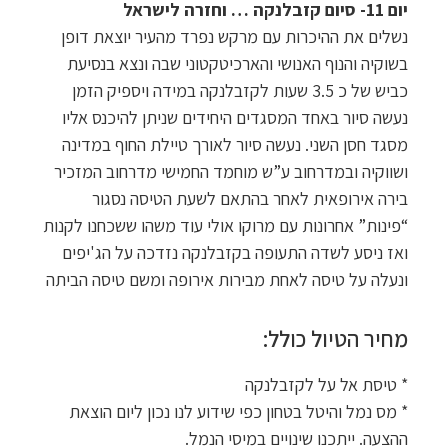
יום 11- סיום קזבלנקה … וחזרה לישראל
נשלים את ההיכרות עם מרקש נפרד מהעיר יוצאת דופן
בשוקיה והנוף האנושי והארכיטקטוני שבה ונצא בנסיעת
כביש של כ 3.5 שעות לקזבלנקה במידה ויספיק הזמן
נעשה סיור באחד המסגדים היחידים שניתן להיכנס אליו
מסגד חסן השני. נעשה סיור לאורך טיילת החוף במדינה
ושווקיה ובמדרחוב ע”ש מוחמד החמישי מדרחוב המזכיר
בירה אירופאית לאחר בהתאם לשעת הטיסה נסגור
“פינות” אחרונות עם מרוקו אולי עוד משהו ששכחנו לקנות
ואז ניסע לשדה התעופה בקזבלנקה נזדכה על הג'יפים
ונעלה על טיסה לאחת מבירות אירופה ומשם טיסה הביתה
מחיר הטיול כולל:
* טיסת אל על לקזבלנקה
* מס נמל והיטל בטחון כפי שידוע לנו נכון ליום הוצאת
ההצעה. ייתכנו שינויים במיסי הנמל.