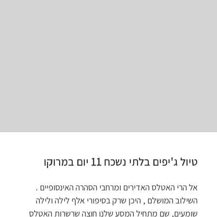
טיול ג'יפים בלתי נשכח 11 יום במרוקו
אל הרי האטלס האדירים ומרחבי הסהרה האינסופיים .
השילוב המושלם , היכן שרק בסיפורי אלף לילה ולילה
שומעים, שם מתחיל המסע שלנו חוצה שרשרות האטלס