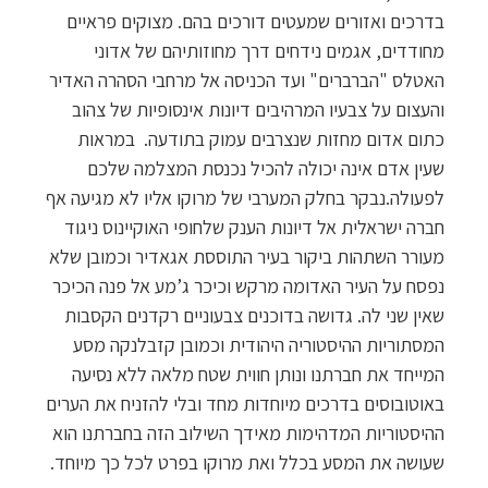
בדרכים ואזורים שמעטים דורכים בהם. מצוקים פראיים
מחודדים, אגמים נידחים דרך מחוזותיהם של אדוני
האטלס "הברברים" ועד הכניסה אל מרחבי הסהרה האדיר
והעצום על צבעיו המרהיבים דיונות אינסופיות של צהוב
כתום אדום מחזות שנצרבים עמוק בתודעה. במראות
שעין אדם אינה יכולה להכיל נכנסת המצלמה שלכם
לפעולה.נבקר בחלק המערבי של מרוקו אליו לא מגיעה אף
חברה ישראלית אל דיונות הענק שלחופי האוקיינוס ניגוד
מעורר השתהות ביקור בעיר התוססת אגאדיר וכמובן שלא
נפסח על העיר האדומה מרקש וכיכר ג’מע אל פנה הכיכר
שאין שני לה. גדושה בדוכנים צבעוניים רקדנים הקסבות
המסתוריות ההיסטוריה היהודית וכמובן קזבלנקה מסע
המייחד את חברתנו ונותן חווית שטח מלאה ללא נסיעה
באוטובוסים בדרכים מיוחדות מחד ובלי להזניח את הערים
ההיסטוריות המדהימות מאידך השילוב הזה בחברתנו הוא
שעושה את המסע בכלל ואת מרוקו בפרט לכל כך מיוחד.