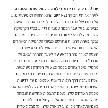
יום 5
–
כל הדרכים מובילות……אל עומק הסהרה.
לאחר ארוחת הבוקר נצא ליום שהוא החוויה האמיתית נגיע
אל פתחו של המדבר הגדול בתבל מדבר סהרה בנסיעת
כביש נגיע אל עבר הכפר טמגרוט הידוע בכלי הקרמיקה
שלו, ננסה להגיע לאזור התנורים וציירי הכדים וכמובן גם
נבקר באחת החנויות ונתרשם מציורי הקרמיקה המיוחדים
המשלבים את סימני הברברים והאיסלם. נצא שוב בדרכי
השטח לאורך נהר הדראע עד לשער הסהרה “באב אל
סהרה” ודרך דיונות החול העוטפות מכל עבר ונרד לכפר
מחמיד.נאכל צהרים בכפר ונצא אל הסהרה נגיע לנאת
מדבר עם דקלים בודדים ומעט מים חיים נכנס בנסיעת
שטח מערבה דרך חולות ודיונות אינסופיים עד לדיונות
העצומות של שגגה. ובאמצע המדבר יתגלה לעיננו המאהל
מכניס האורחים שלנו נטפס לתצפית מהדיונה הגבוהה
מכולן שמסביבנו ימין ושמאל- רק חול וחול! לחזות
בשקיעה.לאחר מכן נגיע למאהל שלנו ונתקבל לאירוח