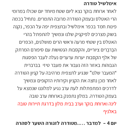
אימלשיל טודרה
לאחר ארוחת בוקר נצא ליום שטח מיוחד יום שכולו במרומי
הרי האטלס ובעמק הטודרה מרובה התמרים. נתחיל בכמה
פינות חמד בכפר אימלשיל ובתצפית יפה על הכפר, נקנה
בשוק מצרכים לפיקניק שלנו ונמשיך להתפתל בהרי
האטלס בין שטחי מרעה וראשי הרים מושלגים, הכפרים
הבֶרבֶרִים ציוריים, והקסבות הנטושות עם סיפורם המרתק
של אלף הקסבות יערות ערערים נעלה לעבר הפסגות
הגבוהות באזור הזה נעבור את מעבר טיזי בברברית
“המעבר שלנו” שנגיע לתצפית מרהיבה על קניון הטודרה
לאחר מכן נחצה את הקניון וקירותיו הזקופים ונמשיך
לדרכים המתפתלות לעת ערב נגיע למלוננו שנמצא על
בעמק הטודרה. במלון נתפנק בארוחת ערב טובה
לינה וארוחת בוקר וערב בבית מלון בדרגת תיירות טובה
באלניף
יום 4
–
למדבר …..מטודרה לזגורה השער לסהרה