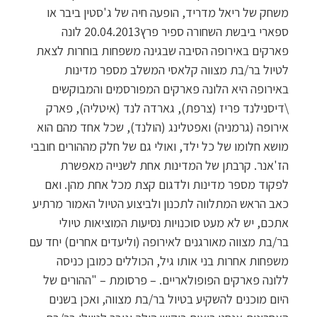
משחק של ריאל מדריד, הופעה חיה של ג'סטין ביבר או
ספארי ביבשת השחורה ספיר פרץ20.04.2013 לונה
פארקים באירופה הסיבה שבגינה משפחות בוחרות לצאת
לטיול בר/בת מצווה קלאסי המשלב מספר מדינות
באירופה היא הלונה פארקים המפורסמים והמבוקשים
\דיסנילנד פריז (צרפת), גארדה לנד (איטליה), פארק
אירופה (גרמניה) ואפטלינג (הולנד), שכל אחד מהם הוא
מושא חלומו של כל ילד, ואולי גם של חלק מההורים חובבי
הז'אנר. קרבתן של המדינות אחת לשנייה מאפשרת
לפקוד מספר מדינות ולדגום קצת מכל אחת מהן. ואם
כאב הראש המתלווה לתכנון ולביצוע הטיול האמור מרתיע
אתכם, יש לא מעט סוכנויות נסיעות המוציאות טיולי
בר/בת מצווה מאורגנים לאירופה (וליעדים אחרים) יחד עם
משפחות אחרות בני אותו גיל, הכוללים כמובן כניסה
ללונה פארקים הפופולאריים. – פרסומת – "ההורים של
היום מוכנים להשקיע בטיול בר/בת מצווה, ואכן בשנים