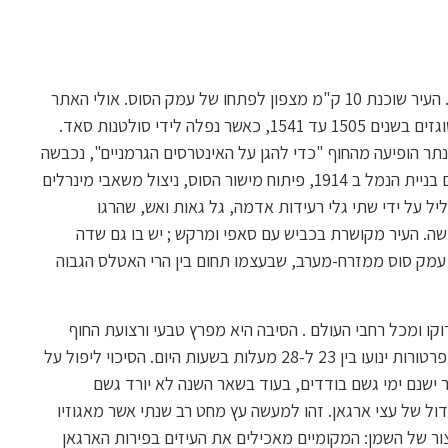
אגאדיר , עיר נמל לחוף האוקיאנוס האטלנטי, דרום מערב מרוקו . העיר שוכנת 10 ק"מ מצפון לפתחו של עמק הסוס. אולי האתר
של הפורטוס ריסאדיר הרומאי הקדום, העיר נכבשה על ידי הפורטוגזים בשנים 1505 עד 1541, כאשר נפלה לידי סולטנות סאד.
חים הגרמנית פנתר הופיעה מהחוף "כדי להגן על האינטרסים הגרמניים", נכבשה
העיר על ידי חיילים צרפתיים ב 1913.הצמיחה המודרנית החלה עם בניית הנמל ב 1914, פיתוח מישור הסוס, ניצול משאבי מינרלים
ימור הדגים. בשנת 1960 העיר נהרסה כליל על ידי שתי גלי רעידות אדמה, גל גאות ואש, שהרגו
ת חדשה. העיר מקושרת בכביש עם סאפי ומרקש ; יש בו גם שדה
עמק סוס ממזרח-מערב, שבעצמו תחום בין הרי האטלס הגבוה
קו ומכל רחבי העולם . הסיבה היא מפרץ טבעי ורצועת החוף
ציורית ,מזג האוויר באגאדיר הוא קיצי ונוח ברוב ימות השנה והטמפרטורות ינועו בין 23 ל-28 מעלות בשעות היום. הסיכוי ליפול על
 ישנם ימי גשם בודדים, בעוד בשאר השנה לא יורד גשם
ל של עצי ארגאן. זהו למעשה עץ מחט רב שנתי אשר מאגוזיו
ר של השמן: המקומיים מאכילים את העיזים בפירות הארגאן