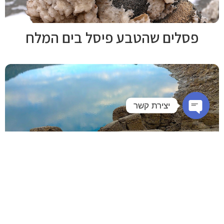
פסלים שהטבע פיסל בים המלח
יצירת קשר
Open chaty
טיול בולענים בים המלח
סרטון וידאו - ים המלח