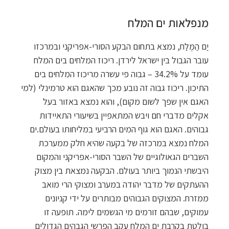
מנפלאות ים המלח
יַם הַמֶּלַח, נמצא בתחום הבקע הסורי-אפריקני ובמרכזו
עובר הגבול בין ישראל לירדן. ריכוז המלחים בים המלח
עומד על 34.2% – גבוה פי עשרה מריכוז המלחים בים
התיכון. ריכוז גבוה זה נובע מכך שהאגם הוא טרמינלי (למי
האגם אין שפך לשום מקום), והוא נמצא באזור בעל
אקלים מדברי חם ויבש המתאפיין בשיעורי התאיידות
גבוהים. האגם הוא גוף המים הרביעי במליחותו בעולם.ים
המלח נמצא במרכזה של בקעה שהיא חלק ממערכת
השברים הגאולוגיים של השבר הסורי-אפריקני והמקום
היבשתי הנמוך ביותר בעולם. הבקעה נמצאת בין מצוק
ההעתקים של מדבר יהודה במערב ומצוקי הרי מואב
ממזרח. המצוקים הגבוהים מבותרים על ידי קניונים
עמוקים, שבהם זורמים מי הגשמים לימה. תופעה זו
בולטת בקרבת ים המלח עקב הפרשי הגבהים הגדולים