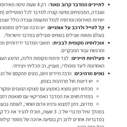
לתיירים המדבר קרוב מאוד:
רק 4 שעות טיסה מאירו
ועובדה, המבטיחים נסיעה קצרה למדבר לכל המטיילים (חצי
ישירות מאירופה ומרוסיה לנמל התעופה עובדה כולל Ryanair, Wizzair ו-SAS.
קל לטייל ולרכב על אופניים:
יש הרבה שבילים מסומנים
בעולם ומאות שבילים בטוחים מובילים במדבר הישראלי.
אוכלוסיה מקומית לבבית:
תושבי המדבר ידידותיים ומס
ומרגשת עבור המבקרים.
פעילויות תיירים:
לצד פיתוח מקומות הלינה, ההיצע העצו
האחרונות ליעד פופולרי, מעניין, רב תכליתי ויצירתי.
נופים מרהיבים:
הרבה תיירים היום, נהנים מהקסם של הנגב 
יש דיונות חול מרהיבות בצפון.
מכתש רמון נמצא באמצע עם מצוקיו הנועזים ומקורו
במזרח חווים את המדבר האפריקאי עם סוואנות רחבו
מדרום, ניתן למצוא גרניט אדום ושחור, לעומת גבעו
במהלך טיול מדברי של כ. 3 שעות, תוכלו 
במדבריות אחרים לרוב רק בנסיעה ארוכה של מספר קילומטר
בכל אזור בנגב.