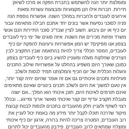
ומומלצת יותר הנה להשתמש בחברת הפקה או מרכז לשיווק
תיירות. חברות אילו הנן מקצועיות ומבצעות עשרות ומאות
אירועים לעובדים ולחברות במהלך השנה. אפשרות נוספת הנה
פניה לסוכני נסיעות אשר בונים יחד אתכם חבילה מתאימה עבור
יום כיף או יום גיבוש. חשוב לציין שבד"כ סוכני התיירות הנם אנשי
משרד ופחות מכירים את השטח. איזה סוגים של ימי כיף לעובדים
בצפון אנו מפיקים? יש המון אפשרויות ורעיונות להפקת יום כיף
לעובדים, המסר הכללי צריך להיות בהתאמה שבין התקציב לבין
הצרכים שהלקוח מעלה ומעוניין להשיג ביום כיף לעובדים בצפון.
כמובן שאורך היום משפיע בהחלט על אפשרויות שילוב התכנים
והעלות הכללית של יום הכיף והמלצתנו תמיד לנסות ולשלב
פעילויות ותכנים איכותיים גם אם זה אומר שהיום יהיה קצר יותר,
אין טעם למשוך את היום ולשלב תכנים בינוניים שאינם מתאימים
ואינם תורמים לאיכות היום, תוכן איכותי הוא המלך…אם ישנה
מגבלת תקציב עדיף יום קצר ואיכותי מאשר ארוך ומייגע… ובכלל
רצוי לשתף ולעניין חלק מהעובדים בתכנים ולנסות לבנות קבוצת
מיקוד שדרכה תוכלו לקבל יותר מידע מה באמת יכול לעניין את
רוב העובדים, המטרה צריכה להיות ברורה, ארגון יום כיף איכותי
ומוצלח שמתאים לרוב העובדים. פידבק מהעובדים יכול לתרום