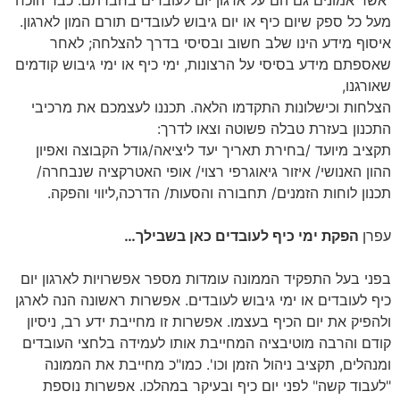
אשר אמונים גם הם על ארגון יום לעובדים בחברתם. כבר הוכח
מעל כל ספק שיום כיף או יום גיבוש לעובדים תורם המון לארגון.
איסוף מידע הינו שלב חשוב ובסיסי בדרך להצלחה; לאחר
שאספתם מידע בסיסי על הרצונות, ימי כיף או ימי גיבוש קודמים
שאורגנו,
הצלחות וכישלונות התקדמו הלאה. תכננו לעצמכם את מרכיבי
התכנון בעזרת טבלה פשוטה וצאו לדרך:
תקציב מיועד /בחירת תאריך יעד ליציאה/גודל הקבוצה ואפיון
ההון האנושי/ איזור גיאוגרפי רצוי/ אופי האטרקציה שנבחרה/
תכנון לוחות הזמנים/ תחבורה והסעות/ הדרכה,ליווי והפקה.
עפרן
הפקת ימי כיף לעובדים כאן בשבילך…
בפני בעל התפקיד הממונה עומדות מספר אפשרויות לארגון יום
כיף לעובדים או ימי גיבוש לעובדים. אפשרות ראשונה הנה לארגן
ולהפיק את יום הכיף בעצמו. אפשרות זו מחייבת ידע רב, ניסיון
קודם והרבה מוטיבציה המחייבת אותו לעמידה בלחצי העובדים
ומנהלים, תקציב ניהול הזמן וכו'. כמו"כ מחייבת את הממונה
"לעבוד קשה" לפני יום כיף ובעיקר במהלכו. אפשרות נוספת