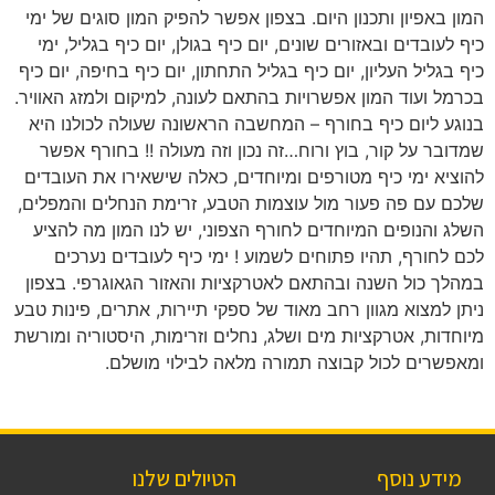
המון באפיון ותכנון היום. בצפון אפשר להפיק המון סוגים של ימי
כיף לעובדים ובאזורים שונים, יום כיף בגולן, יום כיף בגליל, ימי
כיף בגליל העליון, יום כיף בגליל התחתון, יום כיף בחיפה, יום כיף
בכרמל ועוד המון אפשרויות בהתאם לעונה, למיקום ולמזג האוויר.
בנוגע ליום כיף בחורף – המחשבה הראשונה שעולה לכולנו היא
שמדובר על קור, בוץ ורוח…זה נכון וזה מעולה !! בחורף אפשר
להוציא ימי כיף מטורפים ומיוחדים, כאלה שישאירו את העובדים
שלכם עם פה פעור מול עוצמות הטבע, זרימת הנחלים והמפלים,
השלג והנופים המיוחדים לחורף הצפוני, יש לנו המון מה להציע
לכם לחורף, תהיו פתוחים לשמוע ! ימי כיף לעובדים נערכים
במהלך כול השנה ובהתאם לאטרקציות והאזור הגאוגרפי. בצפון
ניתן למצוא מגוון רחב מאוד של ספקי תיירות, אתרים, פינות טבע
מיוחדות, אטרקציות מים ושלג, נחלים וזרימות, היסטוריה ומורשת
ומאפשרים לכול קבוצה תמורה מלאה לבילוי מושלם.
מידע נוסף
הטיולים שלנו